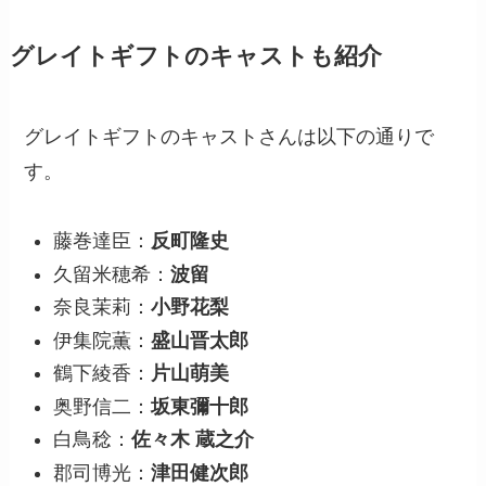
グレイトギフトのキャストも紹介
グレイトギフトのキャストさんは以下の通りで
す。
藤巻達臣：
反町隆史
久留米穂希：
波留
奈良茉莉：
小野花梨
伊集院薫：
盛山晋太郎
鶴下綾香：
片山萌美
奥野信二：
坂東彌十郎
白鳥稔：
佐々木 蔵之介
郡司博光：
津田健次郎