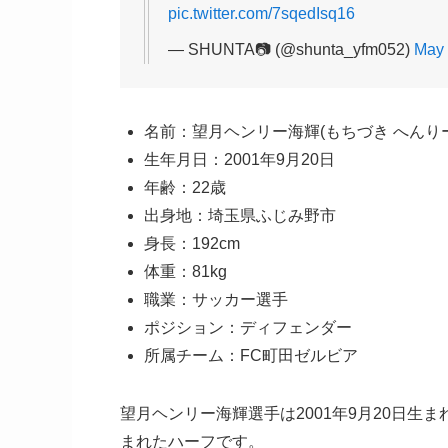
pic.twitter.com/7sqedIsq16
— SHUNTA📷 (@shunta_yfm052)
May 
名前：望月ヘンリー海輝(もちづき へんりー
生年月日：2001年9月20日
年齢：22歳
出身地：埼玉県ふじみ野市
身長：192cm
体重：81kg
職業：サッカー選手
ポジション：ディフェンダー
所属チーム：FC町田ゼルビア
望月ヘンリー海輝選手は2001年9月20日生
まれたハーフです。