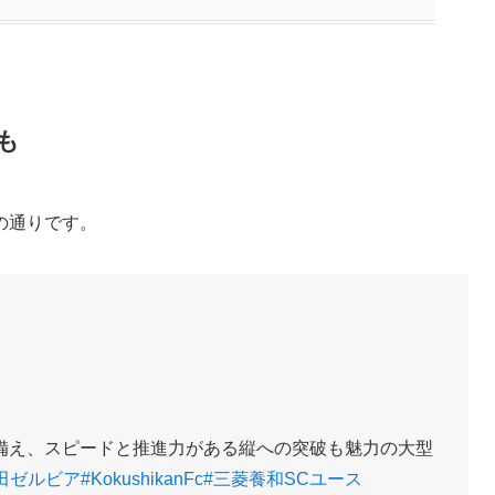
も
の通りです。
備え、スピードと推進力がある縦への突破も魅力の大型
町田ゼルビア
#KokushikanFc
#三菱養和SCユース