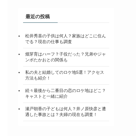
イ
ブ
最近の投稿
松井秀喜の子供は何人？家族はどこに住ん
でる？現在の仕事も調査
畑芽育はハーフ？子役だった？兄弟やジャ
ンボたかおとの関係も
私の夫と結婚してのロケ地5選！アクセス
方法も紹介！
続々最後から二番目の恋のロケ地はどこ？
キャストと一緒に紹介
瀬戸朝香の子どもは何人？井ノ原快彦と遭
遇した事故とは？夫婦の現在も調査！