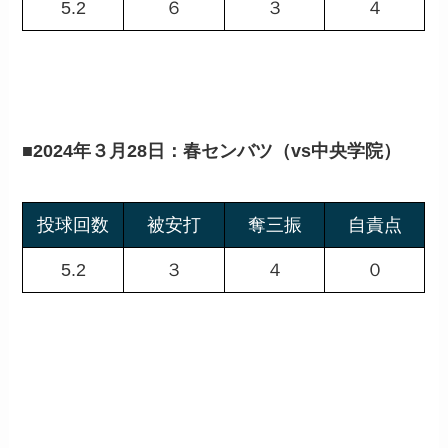
5.2
６
３
４
■
2024年３月28日：春センバツ（vs中央学院）
投球回数
被安打
奪三振
自責点
5.2
３
４
０