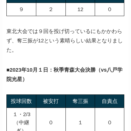
９
２
12
０
東北大会では９回を投げ切っているにもかかわら
ず、奪三振が12という素晴らしい結果となりまし
た。
■
2023年10月１日：秋季青森大会決勝（vs八戸学
院光星）
投球回数
被安打
奪三振
自責点
１・2/3
（中継
０
１
０
ぎ）