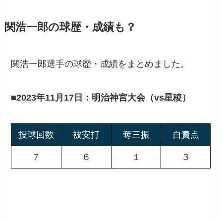
関浩一郎の球歴・成績も？
関浩一郎選手の球歴・成績をまとめました。
■
2023年11月17日：明治神宮大会（vs星稜）
投球回数
被安打
奪三振
自責点
７
６
１
３