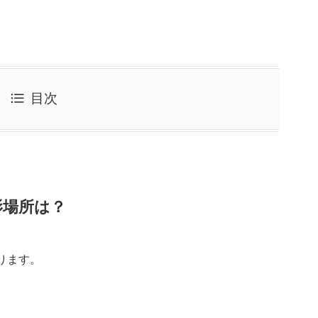
目次
影場所は？
ります。