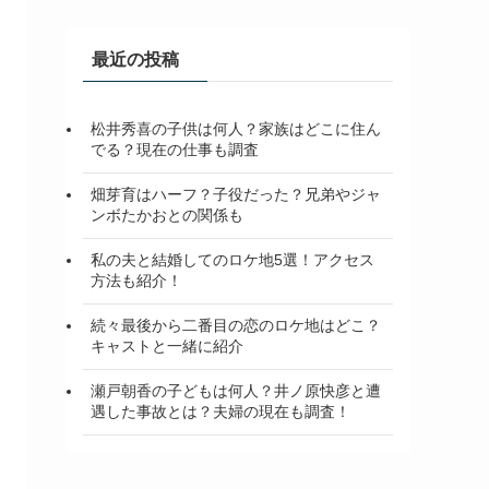
イ
ブ
最近の投稿
松井秀喜の子供は何人？家族はどこに住ん
でる？現在の仕事も調査
畑芽育はハーフ？子役だった？兄弟やジャ
ンボたかおとの関係も
私の夫と結婚してのロケ地5選！アクセス
方法も紹介！
続々最後から二番目の恋のロケ地はどこ？
キャストと一緒に紹介
瀬戸朝香の子どもは何人？井ノ原快彦と遭
遇した事故とは？夫婦の現在も調査！