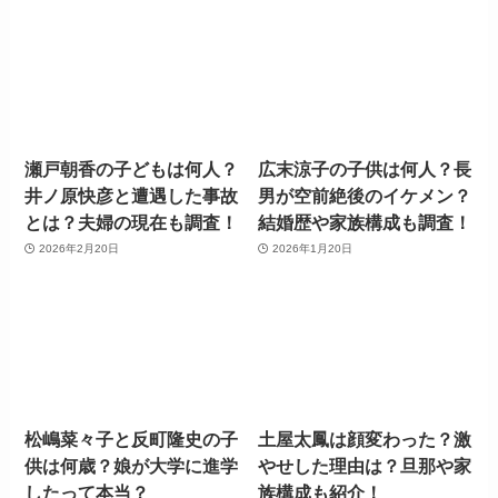
瀬戸朝香の子どもは何人？
広末涼子の子供は何人？長
井ノ原快彦と遭遇した事故
男が空前絶後のイケメン？
とは？夫婦の現在も調査！
結婚歴や家族構成も調査！
2026年2月20日
2026年1月20日
松嶋菜々子と反町隆史の子
土屋太鳳は顔変わった？激
供は何歳？娘が大学に進学
やせした理由は？旦那や家
したって本当？
族構成も紹介！