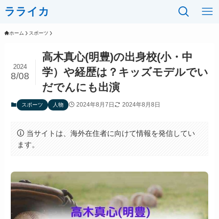
ラライカ
ホーム
スポーツ
高木真心(明豊)の出身校(小・中
2024
学）や経歴は？キッズモデルでい
8/08
だでんにも出演
2024年8月7日
2024年8月8日
スポーツ
人物
当サイトは、海外在住者に向けて情報を発信してい
ます。