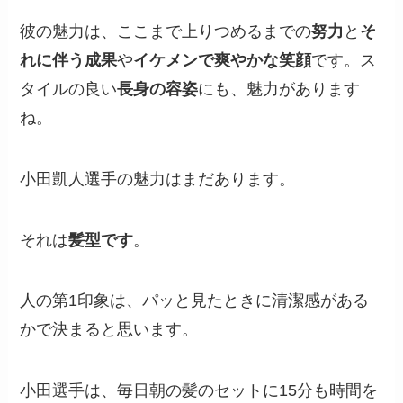
彼の魅力は、ここまで上りつめるまでの
努力
と
そ
れに伴う成果
や
イケメンで爽やかな笑顔
です。ス
タイルの良い
長身の容姿
にも、魅力があります
ね。
小田凱人選手の魅力はまだあります。
それは
髪型です
。
人の第1印象は、パッと見たときに清潔感がある
かで決まると思います。
小田選手は、毎日朝の髪のセットに15分も時間を