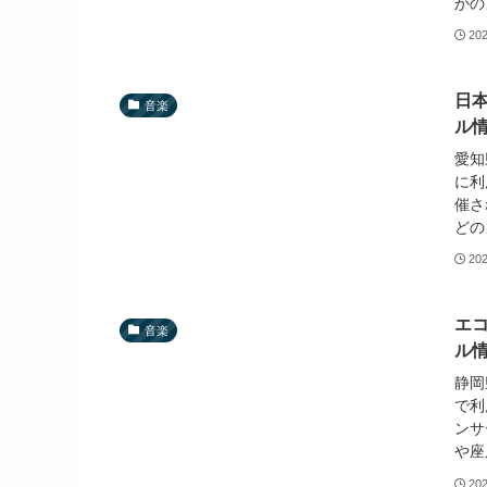
かの
20
日
音楽
ル
愛知
に利
催さ
どの
20
エ
音楽
ル
静岡
で利
ンサ
や座
20