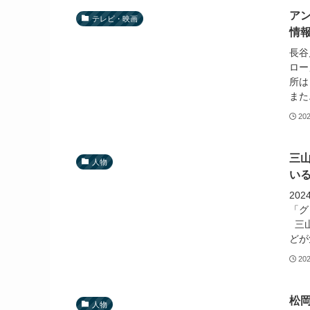
ア
テレビ・映画
情
長谷
ロー
所は
また
20
三
人物
い
20
「グ
三山
どが
20
松
人物