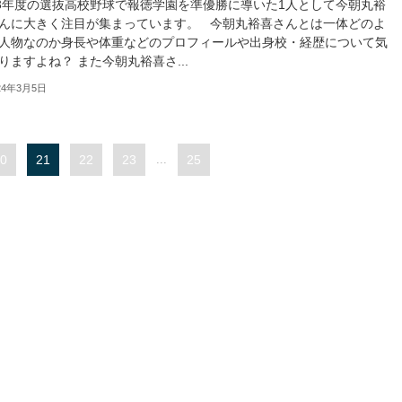
23年度の選抜高校野球で報徳学園を準優勝に導いた1人として今朝丸裕
んに大きく注目が集まっています。 今朝丸裕喜さんとは一体どのよ
人物なのか身長や体重などのプロフィールや出身校・経歴について気
りますよね？ また今朝丸裕喜さ...
24年3月5日
0
21
22
23
...
25