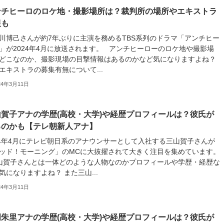
ンチヒーロのロケ地・撮影場所は？裁判所の場所やエキストラ
報も
川博己さんが約7年ぶりに主演を務めるTBS系列のドラマ「アンチヒー
」が2024年4月に放送されます。 アンチヒーローのロケ地や撮影場
どこなのか、撮影現場の目撃情報はあるのかなど気になりますよね？
エキストラの募集有無について...
24年3月11日
山賀子アナの学歴(高校・大学)や経歴プロフィールは？彼氏が
るのかも【テレ朝新人アナ】
24年4月にテレビ朝日系のアナウンサーとして入社する三山賀子さんが
ッド！モーニング」のMCに大抜擢されて大きく注目を集めています。
賀子さんとは一体どのような人物なのかプロフィールや学歴・経歴な
気になりますよね？ また三山...
24年3月11日
岡朱里アナの学歴(高校・大学)や経歴プロフィールは？彼氏が