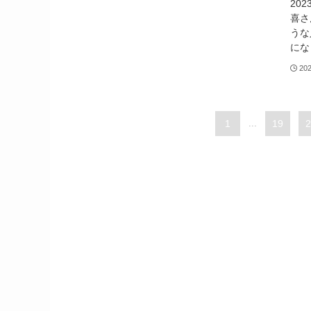
20
喜さ
うな
にな
20
1
...
19
2