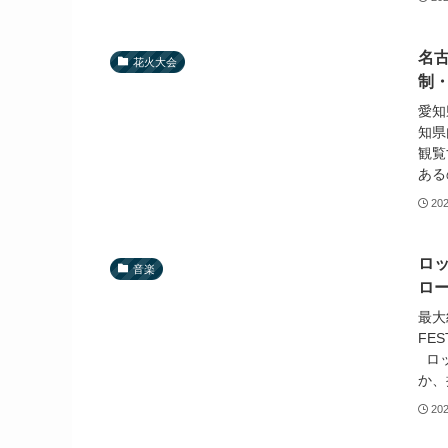
名古
花火大会
制
愛知
知県
観覧
ある
20
ロッ
音楽
ロ
最大
FE
ロッ
か、
20